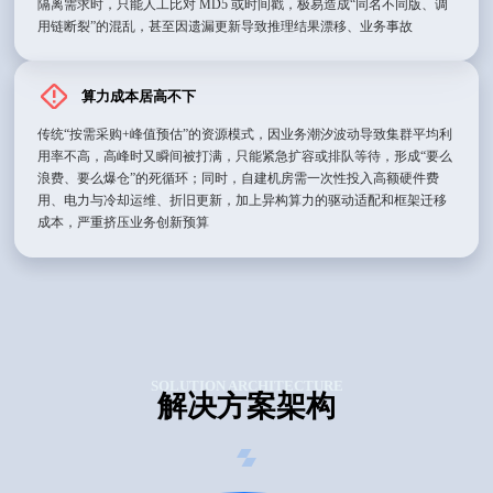
隔离需求时，只能人工比对 MD5 或时间戳，极易造成“同名不同版、调
用链断裂”的混乱，甚至因遗漏更新导致推理结果漂移、业务事故
算力成本居高不下
传统“按需采购+峰值预估”的资源模式，因业务潮汐波动导致集群平均利
用率不高，高峰时又瞬间被打满，只能紧急扩容或排队等待，形成“要么
浪费、要么爆仓”的死循环；同时，自建机房需一次性投入高额硬件费
用、电力与冷却运维、折旧更新，加上异构算力的驱动适配和框架迁移
成本，严重挤压业务创新预算
SOLUTION ARCHITECTURE
解决方案架构