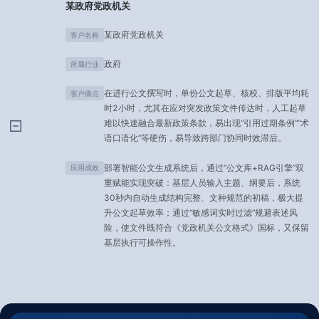
某政府党政机关
某政府党政机关
客户名称
政府
所属行业
在进行公文撰写时，单份公文起草、核校、排版平均耗
客户痛点
时2小时，尤其在应对突发政策文件传达时，人工起草
难以快速融合最新政策条款，易出现“引用过期条例”“术
语口语化”等硬伤，易导致跨部门协同时效滞后。
部署智能公文生成系统后，通过“公文库+RAG引擎”双
应用成效
重赋能实现突破：基层人员输入主题、纲要后，系统
30秒内自动生成结构完整、文种规范的初稿，极大提
升公文起草效率；通过“敏感词实时过滤”规避表述风
险，使文件既符合《党政机关公文格式》国标，又保留
基层执行可操作性。