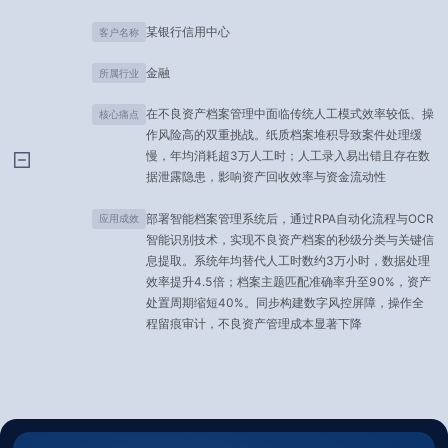
某银行信用中心
客户名称
金融
所属行业
在不良资产档案管理中面临传统人工模式效率较低、操
核心痛点
作风险高的双重挑战。纸质档案堆积导致案件处理缓
慢，年均消耗超3万人工时；人工录入易出错且存在数
据泄露隐患，影响资产回收效率与资金流动性
部署智能档案管理系统后，通过RPA自动化流程与OCR
应用成效
智能识别技术，实现不良资产档案的秒级分类与关键信
息提取。系统年均替代人工时数约3万小时，数据处理
效率提升4.5倍；档案主题匹配准确率升至90%，资产
处置周期缩短40%。同步构建数字风控屏障，操作全
程留痕审计，不良资产管理成本显著下降