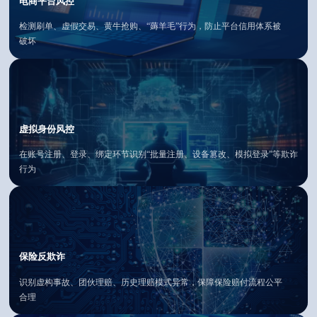
电商平台风控
检测刷单、虚假交易、黄牛抢购、“薅羊毛”行为，防止平台信用体系被
破坏
虚拟身份风控
在账号注册、登录、绑定环节识别“批量注册、设备篡改、模拟登录”等欺诈
行为
保险反欺诈
识别虚构事故、团伙理赔、历史理赔模式异常，保障保险赔付流程公平
合理