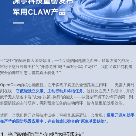
当“龙虾”的触角探入国防领域，一个尖锐的问题随之而来：硝烟弥漫的战场，
容得下这只冲破围栏的“开源龙虾”吗？而对于军用“龙虾”，我们又该如何构建
安全的养殖生态，将其真正驯化？”
OpenClaw的核心颠覆性，在于实现了真正的全链路自主闭环——无需人类时
刻在线，
它便能独立决策、主动行动并终结任务。
这好比在无人作战中，系统
赋予无人装备末端“认知-决策-执行”的能力——从复杂环境下的蜂群协同，到
多源情报的实时研判，再到预定任务的自动闭环，皆有望重塑战场效能。
然而，当我们撕开这层技术滤镜，审视其底层逻辑，会发现：
通用开源AI助手
在严苛的国防场景应用中，存在着难以弥合的“原生基因缺陷”。
1. 当“智能助手”变成“内部叛徒”​