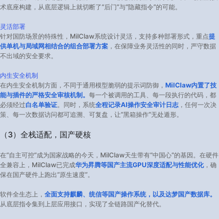
术底座构建，从底层逻辑上就切断了“后门”与“隐藏指令”的可能。
灵活部署
针对国防场景的特殊性，MilClaw系统设计灵活，支持多种部署形式，重点
提
供单机与局域网相结合的组合部署方案
，在保障业务灵活性的同时，严守数据
不出域的安全要求。
内生安全机制
在内生安全机制方面，不同于通用模型脆弱的提示词防御，
MilClaw内置了技
能与插件的严格安全审核机制。
每一个被调用的工具、每一段执行的代码，都
必须经过
白名单验证
。同时，系统
全程记录AI操作安全审计日志
，任何一次决
策、每一次数据访问都可追溯、可复盘，让“黑箱操作”无处遁形。
（3）全栈适配，国产硬核​
在“自主可控”成为国家战略的今天，MilClaw天生带有“中国心”的基因。在硬件
全兼容上，MilClaw已完成
华为昇腾等国产主流GPU深度适配与性能优化
，确
保在国产硬件上跑出“原生速度”。
软件全生态上，
全面支持麒麟、统信等国产操作系统，以及达梦国产数据库。
从底层指令集到上层应用接口，实现了全链路国产化替代。