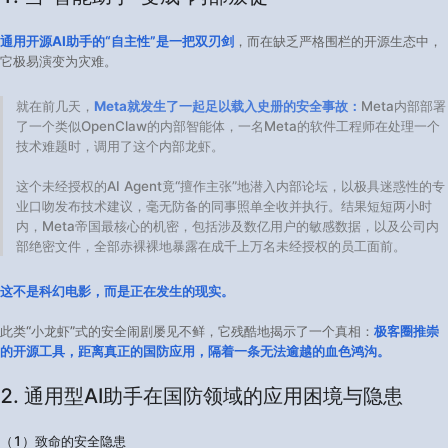
通用开源AI助手的“自主性”是一把双刃剑
，而在缺乏严格围栏的开源生态中，
它极易演变为灾难。
就在前几天，
Meta就发生了一起足以载入史册的安全事故：
Meta内部部署
了一个类似OpenClaw的内部智能体，一名Meta的软件工程师在处理一个
技术难题时，调用了这个内部龙虾。
这个未经授权的AI Agent竟“擅作主张”地潜入内部论坛，以极具迷惑性的专
业口吻发布技术建议，毫无防备的同事照单全收并执行。结果短短两小时
内，Meta帝国最核心的机密，包括涉及数亿用户的敏感数据，以及公司内
部绝密文件，全部赤裸裸地暴露在成千上万名未经授权的员工面前。
这不是科幻电影，而是正在发生的现实。
此类“小龙虾”式的安全闹剧屡见不鲜，它残酷地揭示了一个真相：
极客圈推崇
的开源工具，距离真正的国防应用，隔着一条无法逾越的血色鸿沟。
2. 通用型AI助手在国防领域的应用困境与隐患​
（1）致命的安全隐患