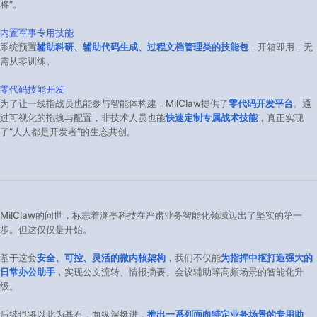
将”。
内置军事专用技能
系统预置
辅助科研、辅助代码生成、过程文档管理类的技能包
，开箱即用，无
需从零训练。
零代码技能开发
为了让一线指战员也能参与智能体构建，MilClaw提供了
零代码开发平台
。通
过可视化的拖拽与配置，非技术人员也能
快速定制专属战术技能
，真正实现
了“人人都是开发者”的生态共创。
MilClaw的问世，标志着渊亭科技在严肃业务智能化领域迈出了坚实的第一
步。但这仅仅是开始。
基于这套
安全、可控、灵活的微内核架构
，我们不仅能
为指挥中枢打造强大的
日常办公助手
，实现公文流转、情报摘要、会议辅助等高频场景的智能化升
级。
后续也将以此为基石，向纵深挺进，
推出一系列面向特定业务场景的专用助