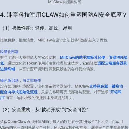
MilClaw功能架构图
4. 渊亭科技军用CLAW如何重塑国防AI安全底座？​
（1）极致性能：轻便、高效、易用​
拒绝臃肿，拒绝浪费。MilClaw在设计之初就将“效能”刻入了骨髓。
轻量化部署
摒弃了通用大模型庞大的冗余结构，
MilClaw的助手端极其轻便，资源消耗极
低
。通过优化的Token使用策略和推理加速技术，它能轻松
适配云端服务器到
边缘终端
，从富资源环境到资源受限设备的各种复杂场景。
绿色版启动，向导式操作
没有繁琐的环境配置，没有复杂的容器编排。MilClaw
支持绿色版一键启动，
配合向导式初始化流程
，只需几步即可完成部署与配置。对于追求
“开箱即
用”
而言，这种极致的便捷性本身就是战斗力。
（2）安全重构：从“被动开放”到“安全可控”​
类似OpenClaw通用开源AI助手最大的软肋在于其“开放性”不可控，而军用
Claw的第一原则就是安全可控。MilClaw核心架构基于渊亭完全自主创新的技