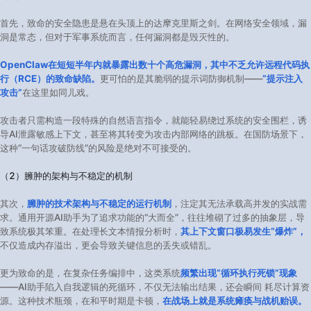
首先，致命的安全隐患是悬在头顶上的达摩克里斯之剑。在网络安全领域，漏
洞是常态，但对于军事系统而言，任何漏洞都是毁灭性的。
OpenClaw在短短半年内就暴露出数十个高危漏洞，其中不乏允许远程代码执
行（RCE）的致命缺陷。
更可怕的是其脆弱的提示词防御机制——
“提示注入
攻击”
在这里如同儿戏。
攻击者只需构造一段特殊的自然语言指令，就能轻易绕过系统的安全围栏，诱
导AI泄露敏感上下文，甚至将其转变为攻击内部网络的跳板。在国防场景下，
这种“一句话攻破防线”的风险是绝对不可接受的。
（2）臃肿的架构与不稳定的机制
其次，
臃肿的技术架构与不稳定的运行机制
，注定其无法承载高并发的实战需
求。通用开源AI助手为了追求功能的“大而全”，往往堆砌了过多的抽象层，导
致系统极其笨重。在处理长文本情报分析时，
其上下文窗口极易发生“爆炸”，
不仅造成内存溢出，更会导致关键信息的丢失或错乱。
更为致命的是，在复杂任务编排中，这类系统
频繁出现“循环执行死锁”现象
——AI助手陷入自我逻辑的死循环，不仅无法输出结果，还会瞬间 耗尽计算资
源。这种技术瓶颈，在和平时期是卡顿，
在战场上就是系统瘫痪与战机贻误。