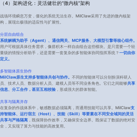
（4）架构进化：灵活健壮的“微内核”架构​
战场环境瞬息万变，僵化的系统无法生存。MilClaw采用了先进的微内核架
构，展现出极强的适应性与扩展性。
分层自由组合
系统解耦为助手（Agent）、通信网关、MCP服务、大模型引擎等核心组件。
用户可根据具体任务需求，像搭积木一样自由组合这些模块。是只需要一个轻
量级的情报分析助手，还是需要一套复杂的多智能体协同指挥系统？
一切由你
定义。
多智能体原生协作
MilClaw原生支持多智能体共创与协作。
不同的智能体可以分别扮演科研人
员、技术人员、数据分析人员、建模人员等不同业务角色。它们之间能够
共享
信息、分工合作，甚至互相校验
，形成强大的群体智能。
共享与隔离并存
在复杂的作战体系中，敏感数据必须隔离，而通用技能可以共享。MilClaw
支
持智能体、运行宿主（Host）、技能（Skill）等要素在不同安全域间的灵活
共享与严格隔离
，既保障协作效率，又确保安全边界。既保证了数据的绝对安
全，又实现了算力与技能的高效复用。