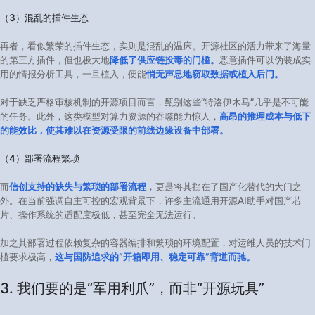
（3）混乱的插件生态
再者，看似繁荣的插件生态，实则是混乱的温床。开源社区的活力带来了海量
的第三方插件，但也极大地
降低了供应链投毒的门槛。
恶意插件可以伪装成实
用的情报分析工具，一旦植入，便能
悄无声息地窃取数据或植入后门。
对于缺乏严格审核机制的开源项目而言，甄别这些“特洛伊木马”几乎是不可能
的任务。此外，这类模型对算力资源的吞噬能力惊人，
高昂的推理成本与低下
的能效比，使其难以在资源受限的前线边缘设备中部署。
（4）部署流程繁琐
而
信创支持的缺失与繁琐的部署流程
，更是将其挡在了国产化替代的大门之
外。在当前强调自主可控的宏观背景下，许多主流通用开源AI助手对国产芯
片、操作系统的适配度极低，甚至完全无法运行。
加之其部署过程依赖复杂的容器编排和繁琐的环境配置，对运维人员的技术门
槛要求极高，
这与国防追求的“开箱即用、稳定可靠”背道而驰。
3. 我们要的是“军用利爪”，而非“开源玩具”