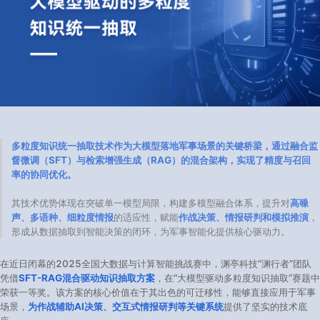
多粒度知识统一抽取技术作为大模型落地军事场景的关键桥梁，通过融合监
督微调（SFT）与检索增强生成（RAG）的混合架构，实现了精度与召回
率的协同优化。
其技术优势体现在突破单一模型局限，构建多模型融合体系，提升对
高噪
声、多语种、细粒度情报
的适应性，赋能
作战决策、情报研判和模拟推演
，
形成从数据抽取到智能决策的闭环，为军事智能化提供核心驱动力。
在近日闭幕的2025全国大数据与计算智能挑战赛中，渊亭科技“渊行者”团队
凭借
SFT-RAG混合驱动知识抽取方案
，在“大模型驱动多粒度知识抽取”赛题中
荣获一等奖。该方案的核心价值在于其出色的可迁移性，能够直接应用于军事
场景，
为作战辅助AI决策、交互式情报研判等关键系统
提供了坚实的技术底