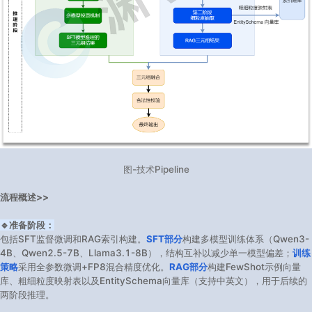
图-技术Pipeline
流程概述>>
🔹准备阶段：
包括SFT监督微调和RAG索引构建。
SFT部分
构建多模型训练体系（Qwen3-
4B、Qwen2.5-7B、Llama3.1-8B），结构互补以减少单一模型偏差；
训练
策略
采用全参数微调+FP8混合精度优化。
RAG部分
构建FewShot示例向量
库、粗细粒度映射表以及EntitySchema向量库（支持中英文），用于后续的
两阶段推理。