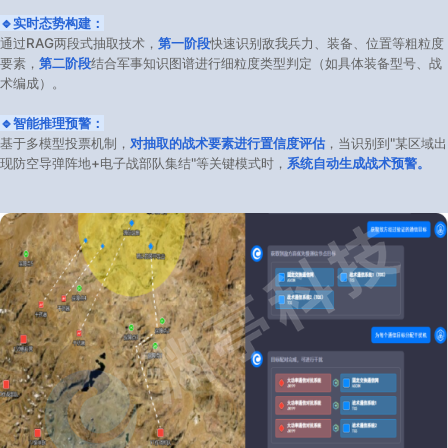
🔹实时态势构建：
通过RAG两段式抽取技术，
第一阶段
快速识别敌我兵力、装备、位置等粗粒度
要素，
第二阶段
结合军事知识图谱进行细粒度类型判定（如具体装备型号、战
术编成）。
🔹智能推理预警：
基于多模型投票机制，
对抽取的战术要素进行置信度评估
，当识别到"某区域出
现防空导弹阵地+电子战部队集结"等关键模式时，
系统自动生成战术预警。