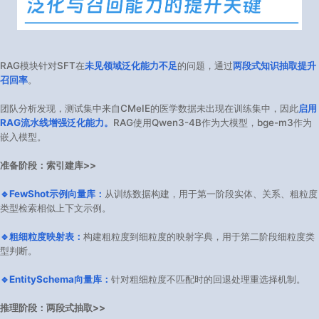
RAG模块针对SFT在
未见领域泛化能力不足
的问题，通过
两段式知识抽取提升
召回率
。
团队分析发现，测试集中来自CMeIE的医学数据未出现在训练集中，因此
启用
RAG流水线增强泛化能力。
RAG使用Qwen3-4B作为大模型，bge-m3作为
嵌入模型。
准备阶段：索引建库>>
🔹FewShot示例向量库：
从训练数据构建，用于第一阶段实体、关系、粗粒度
类型检索相似上下文示例。
🔹粗细粒度映射表：
构建粗粒度到细粒度的映射字典，用于第二阶段细粒度类
型判断。
🔹EntitySchema向量库：
针对粗细粒度不匹配时的回退处理重选择机制。
推理阶段：两段式抽取>>