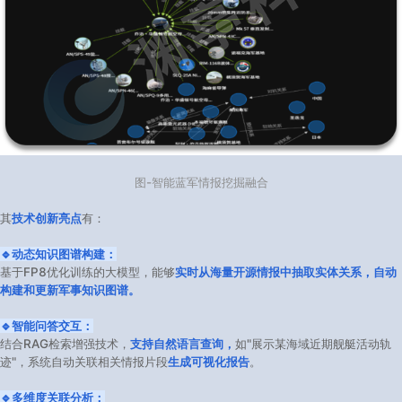
图-智能蓝军情报挖掘融合
其
技术创新亮点
有：
🔹动态知识图谱构建：
基于FP8优化训练的大模型，能够
实时从海量开源情报中抽取实体关系，自动
构建和更新军事知识图谱。
🔹智能问答交互：
结合RAG检索增强技术，
支持自然语言查询，
如"展示某海域近期舰艇活动轨
迹"，系统自动关联相关情报片段
生成可视化报告
。
🔹多维度关联分析：