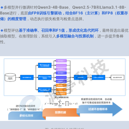
🔹
多模型并行微调针对Qwen3-4B-Base、Qwen2.5-7B和Llama3.1-8B-
Base进行，底层
由FP8训练引擎驱动，结合BF16（主计算）和FP8（权重存
储）的精度管理
，动态执行损失检查与检查点选择。
🔹
模型评估
基于准确率、召回率和F1值，形成优化迭代闭环
，最终筛选出最优
抽取模型。在推理阶段，系统引入
多模型融合与投票机制
，进一步提升鲁棒
性。