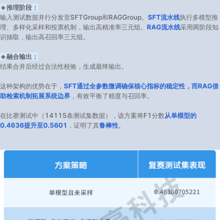
🔹推理阶段：
输入测试数据并行分发至SFTGroup和RAGGroup。
SFT流水线
执行多模型推
理、多样化采样和投票机制，输出高精准率三元组。
RAG流水线
采用两阶段知
识抽取，输出高召回率三元组。
🔹融合输出：
结果合并后经过合法性校验，生成最终输出。
这种架构的优势在于，
SFT通过全参数微调确保核心指标的稳定性，而RAG借
助检索机制拓展系统边界
，有效平衡了精度与召回率。
在比赛测试中（14115条测试集数据），该方案将F1分数
从单模型的
0.4636提升至0.5601
，证明了其
鲁棒性
。